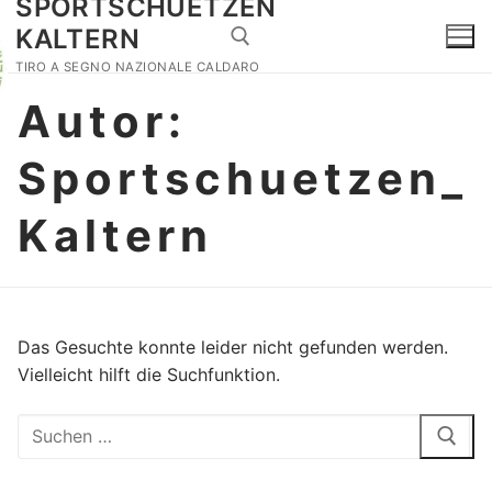
SPORTSCHUETZEN
Zum
KALTERN
Inhalt
springen
TIRO A SEGNO NAZIONALE CALDARO
Autor:
Suchen nach:
Sportschuetzen_
Home
Veranstaltungen
Historischer Schießstand
Kaltern
Dorfschießen
Kontakt
Tätigkeiten
Suchen
Das Gesuchte konnte leider nicht gefunden werden.
nach:
Waffenbefähigung
Vielleicht hilft die Suchfunktion.
Fotos
Suchen
nach:
Safeguarding