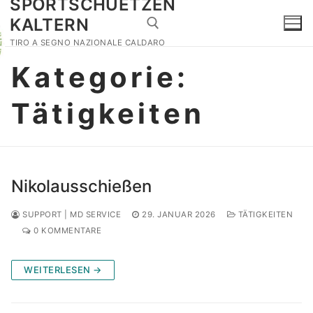
SPORTSCHUETZEN
Zum
KALTERN
Inhalt
springen
TIRO A SEGNO NAZIONALE CALDARO
Kategorie:
Suchen nach:
Tätigkeiten
Home
Veranstaltungen
Historischer Schießstand
Dorfschießen
Kontakt
Nikolausschießen
Tätigkeiten
Suchen
SUPPORT | MD SERVICE
29. JANUAR 2026
TÄTIGKEITEN
nach:
Waffenbefähigung
0 KOMMENTARE
Fotos
WEITERLESEN →
Safeguarding