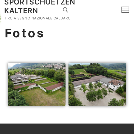
SPORTSCHUETZEN
KALTERN
TIRO A SEGNO NAZIONALE CALDARO
Fotos
Home
Veranstaltungen
Historischer Schießstand
Dorfschießen
Kontakt
Tätigkeiten
Waffenbefähigung
Fotos
Safeguarding